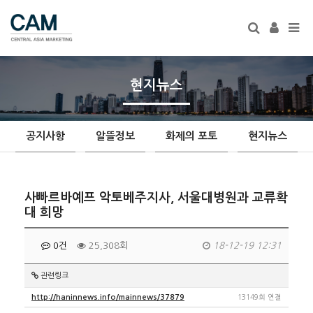
Tog
navi
현지뉴스
공지사항
알뜰정보
화제의 포토
현지뉴스
사빠르바예프 악토베주지사, 서울대병원과 교류확
대 희망
0건
25,308회
18-12-19 12:31
관련링크
http://haninnews.info/mainnews/37879
13149회 연결